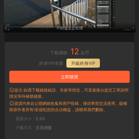
12
下載價格
金币
終身VIP免費
升級終身VIP
立即購買
提示:如遇下載鏈接錯誤、失效等情況，可直接後台提交工單說明
情況等待補發鏈接。
資源均來自公開網絡收集和用戶投稿，僅供學習交流使用，版權
歸原作者所有!若侵犯您的合法權益，請聯系我們删除。
資源大小：
5.5G
下載方式：
百度網盤