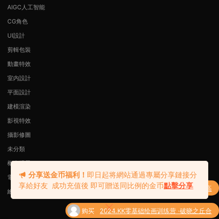
AIGC人工智能
CG角色
UI設計
剪輯包裝
動畫特效
室内設計
平面設計
建模渲染
影視特效
攝影修圖
未分類
概念場景
分享送金币福利！
即日起将網站通過專屬分享鏈接分
電商設計
享給好友 成功充值後 即可贈送同比例的金币
點擊分享
購買
Radio電波Blender零基礎動态海報課（高
繪畫插畫
了
清畫質帶素材）
自豪的采用
Modown
主題
购买
2024.KK零基础绘画训练营 ·破晓之丘合