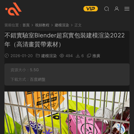
當前位置：
首頁
視頻教程
建模渲染
正文
不錯實驗室Blender超寫實包裝建模渲染2022
年（高清畫質帶素材）
2026-01-20
建模渲染
494
6
推廣
資源大小：
5.5G
下載方式：
百度網盤