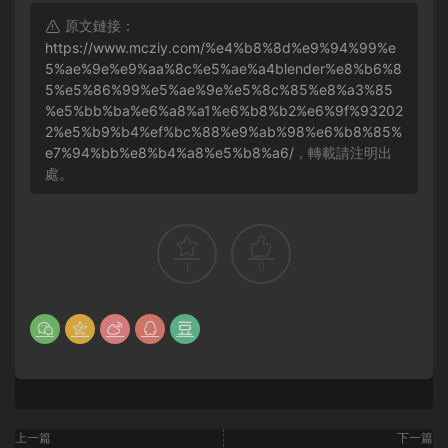
原文鏈接：
https://www.mcziy.com/%e4%b8%8d%e9%94%99%e
5%ae%9e%e9%aa%8c%e5%ae%a4blender%e8%b6%8
5%e5%86%99%e5%ae%9e%e5%8c%85%e8%a3%85
%e5%bb%ba%e6%a8%a1%e6%b8%b2%e6%9f%93202
2%e5%b9%b4%ef%bc%88%e9%ab%98%e6%b8%85%
e7%94%bb%e8%b4%a8%e5%b8%a6/
，轉載請注明出
處。
1
0
上一篇
下一篇