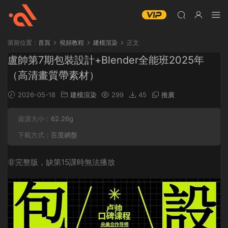
當前位置：
首頁
視頻教程
建模渲染
正文
盧帥第7期包裝設計+Blender全能班2025年
（高清畫質帶素材）
2026-05-18
建模渲染
299
45
推廣
資源大小：
62.26g
下載方式：
百度網盤
非完整版，缺第15課時無法播放