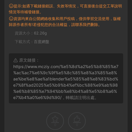
提示:如遇下載鏈接錯誤、失效等情況，可直接後台提交工單說明
情況等待補發鏈接。
資源均來自公開網絡收集和用戶投稿，僅供學習交流使用，版權
歸原作者所有!若侵犯您的合法權益，請聯系我們删除。
資源大小：
62.26g
下載方式：
百度網盤
原文鏈接：
https://www.mcziy.com/%e5%8d%a2%e5%b8%85%e7
%ac%ac7%e6%9c%9f%e5%8c%85%e8%a3%85%e8%
ae%be%e8%ae%a1blender%e5%85%a8%e8%83%bd%
e7%8f%ad2025%e5%b9%b4%ef%bc%88%e9%ab%98
%e6%b8%85%e7%94%bb%e8%b4%a8%e5%b8%a6%
e7%b4%a0%e6%9d%90/
，轉載請注明出處。
0
0