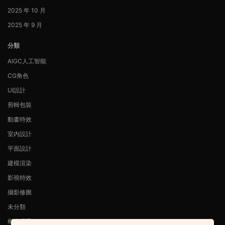
2025 年 10 月
2025 年 9 月
分類
AIGC人工智能
CG角色
UI設計
剪輯包裝
動畫特效
室内設計
平面設計
建模渲染
影視特效
攝影修圖
未分類
概念場景