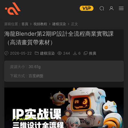
當前位置：
首頁
視頻教程
建模渲染
正文
海龍Blender第2期IP設計全流程商業實戰課
（高清畫質帶素材）
2026-05-22
建模渲染
244
6
推廣
資源大小：
30.61g
下載方式：
百度網盤