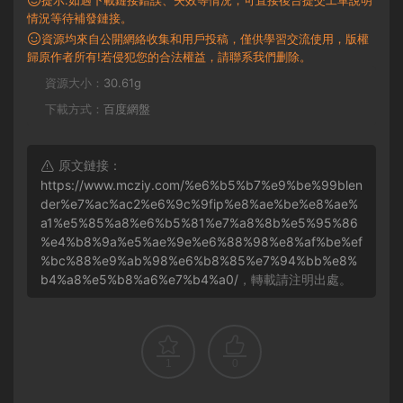
情況等待補發鏈接。
資源均來自公開網絡收集和用戶投稿，僅供學習交流使用，版權
歸原作者所有!若侵犯您的合法權益，請聯系我們删除。
資源大小：
30.61g
下載方式：
百度網盤
原文鏈接：
https://www.mcziy.com/%e6%b5%b7%e9%be%99blen
der%e7%ac%ac2%e6%9c%9fip%e8%ae%be%e8%ae%
a1%e5%85%a8%e6%b5%81%e7%a8%8b%e5%95%86
%e4%b8%9a%e5%ae%9e%e6%88%98%e8%af%be%ef
%bc%88%e9%ab%98%e6%b8%85%e7%94%bb%e8%
b4%a8%e5%b8%a6%e7%b4%a0/
，轉載請注明出處。
1
0