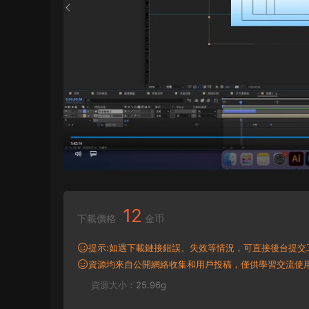
12
下載價格
金币
提示:如遇下載鏈接錯誤、失效等情況，可直接後台提交
資源均來自公開網絡收集和用戶投稿，僅供學習交流使
資源大小：
25.96g