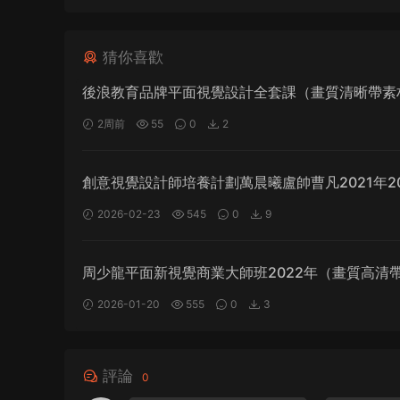
猜你喜歡
後浪教育品牌平面視覺設計全套課（畫質清晰帶素
2周前
55
0
2
創意視覺設計師培養計劃萬晨曦盧帥曹凡2021年20
（畫質清晰帶素材）
2026-02-23
545
0
9
周少龍平面新視覺商業大師班2022年（畫質高清
2026-01-20
555
0
3
評論
0