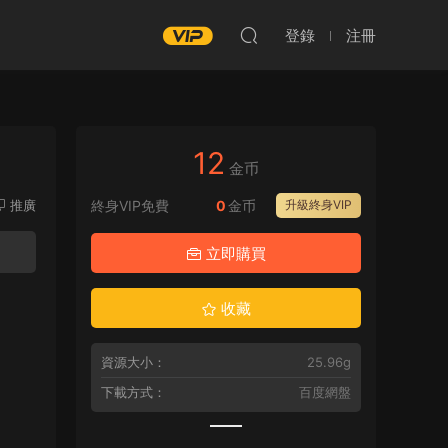
登錄
注冊
12
金币
推廣
終身VIP免費
0
金币
升級終身VIP
立即購買
收藏
資源大小：
25.96g
下載方式：
百度網盤