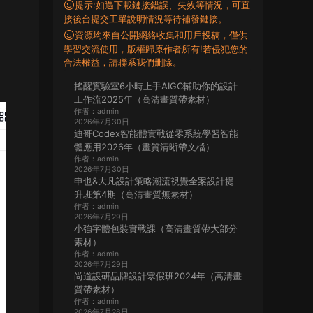
提示:如遇下載鏈接錯誤、失效等情況，可直
接後台提交工單說明情況等待補發鏈接。
資源均來自公開網絡收集和用戶投稿，僅供
學習交流使用，版權歸原作者所有!若侵犯您的
合法權益，請聯系我們删除。
搖醒實驗室6小時上手AIGC輔助你的設計
工作流2025年（高清畫質帶素材）
作者：admin
2026年7月30日
迪哥Codex智能體實戰從零系統學習智能
體應用2026年（畫質清晰帶文檔）
作者：admin
2026年7月30日
申也&大凡設計策略潮流視覺全案設計提
升班第4期（高清畫質無素材）
作者：admin
2026年7月29日
小強字體包裝實戰課（高清畫質帶大部分
素材）
作者：admin
2026年7月29日
尚道設研品牌設計寒假班2024年（高清畫
質帶素材）
作者：admin
2026年7月28日