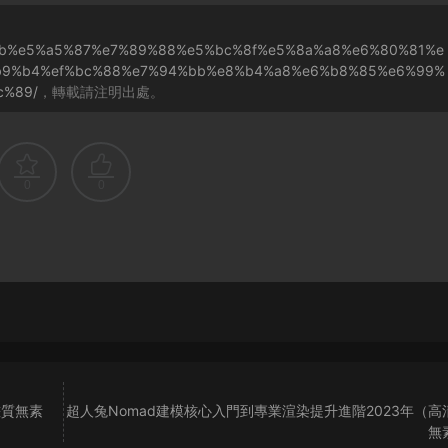
c%9b%e5%a5%87%e7%89%88%e5%bc%8f%e5%8a%a8%e6%80%81%e
%b9%b4%ef%bc%88%e7%94%bb%e8%b4%a8%e6%b8%85%e6%99%
c%89/
，轉載請注明出處。
0
0
清畫質無素
超人兔Nomad建模核心入門到專業渲染提升進階2023年（高
無