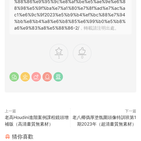
%88%86%e9%95%9c%e8%af%be%e5%ae%9e%e6%8
8%98%e5%9f%ba%e7%a1%80%e7%8f%ad%e7%ac%a
c1%e6%9c%9f2023%e5%b9%b4%ef%bc%88%e7%94
%bb%e8%b4%a8%e6%b8%85%e6%99%b0%e5%b8%
a6%e9%83%a8%e5%88%86-2/
，轉載請注明出處。
1
0
上一篇
下一篇
老高Houdini進階案例課程鏡頭增
老八椰僞厚塗氛圍頭像特訓班第1
補版（高清畫質無素材）
期2023年（超清畫質無素材）
猜你喜歡