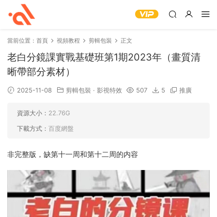
當前位置：
首頁
視頻教程
剪輯包裝
正文
老白分鏡課實戰基礎班第1期2023年（畫質清
晰帶部分素材）
2025-11-08
剪輯包裝
·
影視特效
507
5
推廣
資源大小：
22.76G
下載方式：
百度網盤
非完整版，缺第十一周和第十二周的内容