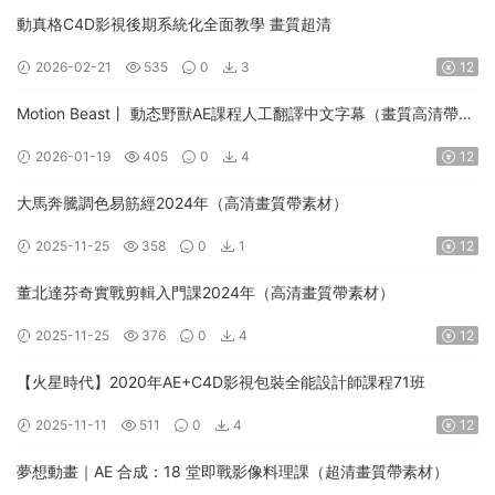
動真格C4D影視後期系統化全面教學 畫質超清
2026-02-21
535
0
3
12
Motion Beast丨 動态野獸AE課程人工翻譯中文字幕（畫質高清帶素
材）
2026-01-19
405
0
4
12
大馬奔騰調色易筋經2024年（高清畫質帶素材）
2025-11-25
358
0
1
12
董北達芬奇實戰剪輯入門課2024年（高清畫質帶素材）
2025-11-25
376
0
4
12
【火星時代】2020年AE+C4D影視包裝全能設計師課程71班
2025-11-11
511
0
4
12
夢想動畫｜AE 合成：18 堂即戰影像料理課（超清畫質帶素材）