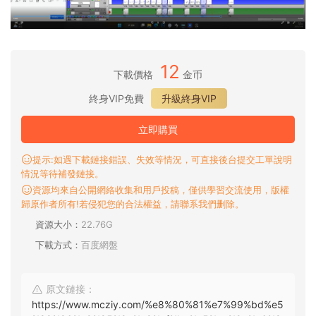
12
下載價格
金币
終身VIP免費
升級終身VIP
立即購買
提示:如遇下載鏈接錯誤、失效等情況，可直接後台提交工單說明
情況等待補發鏈接。
資源均來自公開網絡收集和用戶投稿，僅供學習交流使用，版權
歸原作者所有!若侵犯您的合法權益，請聯系我們删除。
資源大小：
22.76G
下載方式：
百度網盤
原文鏈接：
https://www.mcziy.com/%e8%80%81%e7%99%bd%e5