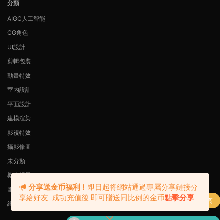
分類
AIGC人工智能
CG角色
UI設計
剪輯包裝
動畫特效
室内設計
平面設計
建模渲染
影視特效
攝影修圖
未分類
概念場景
分享送金币福利！
即日起将網站通過專屬分享鏈接分
電商設計
享給好友 成功充值後 即可贈送同比例的金币
點擊分享
購買
Radio電波Blender零基礎動态海報課（高
繪畫插畫
了
清畫質帶素材）