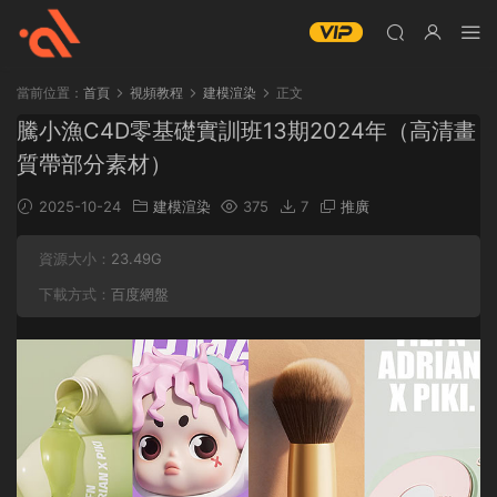
當前位置：
首頁
視頻教程
建模渲染
正文
騰小漁C4D零基礎實訓班13期2024年（高清畫
質帶部分素材）
2025-10-24
建模渲染
375
7
推廣
資源大小：
23.49G
下載方式：
百度網盤