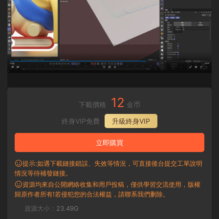
12
下載價格
金币
終身VIP免費
升級終身VIP
立即購買
提示:如遇下載鏈接錯誤、失效等情況，可直接後台提交工單說明
情況等待補發鏈接。
資源均來自公開網絡收集和用戶投稿，僅供學習交流使用，版權
歸原作者所有!若侵犯您的合法權益，請聯系我們删除。
資源大小：
23.49G