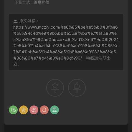
下載方式：
百度網盤
原文鏈接：
https://www.mcziy.com/%e8%85%be%e5%b0%8f%e6
%b8%94c4d%e9%9b%b6%e5%9f%ba%e7%a1%80%e
5%ae%9e%e8%ae%ad%e7%8f%ad13%e6%9c%9f2024
%e5%b9%b4%ef%bc%88%e9%ab%98%e6%b8%85%e
7%94%bb%e8%b4%a8%e5%b8%a6%e9%83%a8%e5
%88%86%e7%b4%a0%e6%9d%90/
，轉載請注明出
處。
0
0