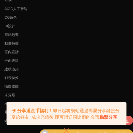
AIGC人工智能
CG角色
UI設計
剪輯包裝
動畫特效
室内設計
平面設計
建模渲染
影視特效
攝影修圖
未分類
概念場景
分享送金币福利！
即日起将網站通過專屬分享鏈接分
電商設計
享給好友 成功充值後 即可贈送同比例的金币
點擊分享
購買
Radio電波Blender零基礎動态海報課（高
繪畫插畫
了
清畫質帶素材）
自豪的采用
Modown
主題
购买
2024.KK零基础绘画训练营 ·破晓之丘合