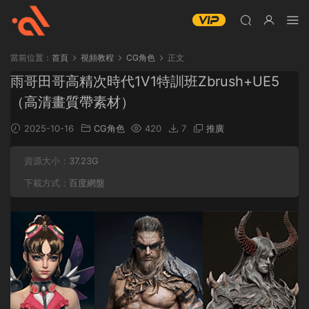
當前位置：
首頁
視頻教程
CG角色
正文
雨哥田哥高精次時代1V1特訓班Zbrush+UE5
（高清畫質帶素材）
2025-10-16
CG角色
420
7
推廣
資源大小：
37.23G
下載方式：
百度網盤