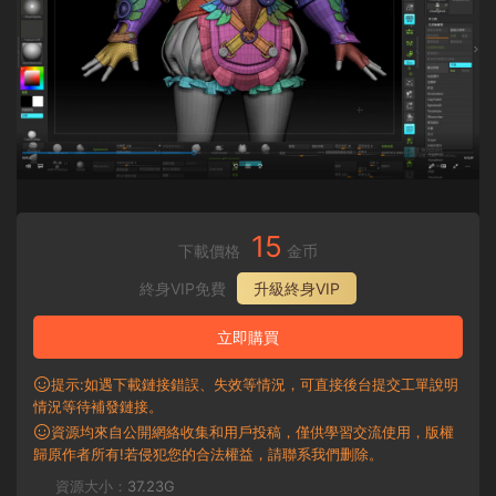
15
下載價格
金币
終身VIP免費
升級終身VIP
立即購買
提示:如遇下載鏈接錯誤、失效等情況，可直接後台提交工單說明
情況等待補發鏈接。
資源均來自公開網絡收集和用戶投稿，僅供學習交流使用，版權
歸原作者所有!若侵犯您的合法權益，請聯系我們删除。
資源大小：
37.23G