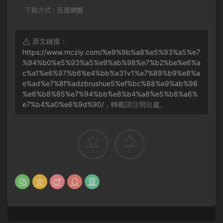
下載方式：
百度網盤
原文鏈接：
https://www.mcziy.com/%e9%9b%a8%e5%93%a5%e7
%94%b0%e5%93%a5%e9%ab%98%e7%b2%be%e6%a
c%a1%e6%97%b6%e4%bb%a31v1%e7%89%b9%e8%a
e%ad%e7%8f%adzbrushue5%ef%bc%88%e9%ab%98
%e6%b8%85%e7%94%bb%e8%b4%a8%e5%b8%a6%
e7%b4%a0%e6%9d%90/
，轉載請注明出處。
1
0