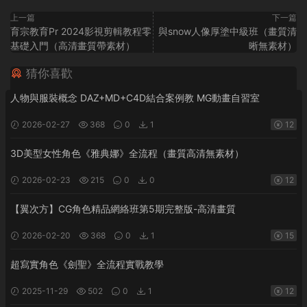
上一篇
下一篇
育宗教育Pr 2024影視剪輯教程零
與snow人像厚塗中級班（畫質清
基礎入門（高清畫質帶素材）
晰無素材）
猜你喜歡
人物與服裝概念 DAZ+MD+C4D結合案例教 MG動畫自習室
2026-02-27
368
0
1
12
3D美型女性角色《雅典娜》全流程（畫質高清無素材）
2026-02-23
215
0
0
12
【翼次方】CG角色精品網絡班第5期完整版-高清畫質
2026-02-20
368
0
1
15
超寫實角色《劍聖》全流程實戰教學
2025-11-29
502
0
1
12