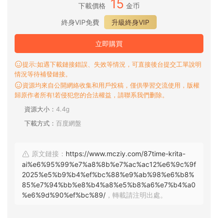
15
下載價格
金币
終身VIP免費
升級終身VIP
立即購買
提示:如遇下載鏈接錯誤、失效等情況，可直接後台提交工單說明
情況等待補發鏈接。
資源均來自公開網絡收集和用戶投稿，僅供學習交流使用，版權
歸原作者所有!若侵犯您的合法權益，請聯系我們删除。
資源大小：
4.4g
下載方式：
百度網盤
原文鏈接：
https://www.mcziy.com/87time-krita-
ai%e6%95%99%e7%a8%8b%e7%ac%ac12%e6%9c%9f
2025%e5%b9%b4%ef%bc%88%e9%ab%98%e6%b8%
85%e7%94%bb%e8%b4%a8%e5%b8%a6%e7%b4%a0
%e6%9d%90%ef%bc%89/
，轉載請注明出處。