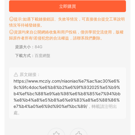
立即購買
提示:如遇下載鏈接錯誤、失效等情況，可直接後台提交工單說明
情況等待補發鏈接。
資源均來自公開網絡收集和用戶投稿，僅供學習交流使用，版權
歸原作者所有!若侵犯您的合法權益，請聯系我們删除。
資源大小：
84G
下載方式：
百度網盤
原文鏈接：
https://www.mcziy.com/niaoniao%e7%ac%ac30%e6%
9c%9fc4doc%e6%b8%b2%e6%9f%932025%e5%b9%
b4%ef%bc%88%e9%ab%98%e6%b8%85%e7%94%bb
%e8%b4%a8%e5%b8%a6%e9%83%a8%e5%88%86%
e7%b4%a0%e6%9d%90%ef%bc%89/
，轉載請注明出
處。