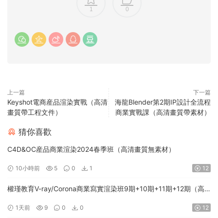
1
0
上一篇
下一篇
Keyshot電商産品渲染實戰（高清
海龍Blender第2期IP設計全流程
畫質帶工程文件）
商業實戰課（高清畫質帶素材）
猜你喜歡
C4D&OC産品商業渲染2024春季班（高清畫質無素材）
10小時前
5
0
1
12
權瑾教育V-ray/Corona商業寫實渲染班9期+10期+11期+12期（高
清畫質帶素材）
1天前
9
0
0
12