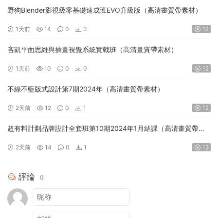
野狗Blender影視級零基礎速成班EVO升級版（高清畫質帶素材）
1天前
14
0
3
12
吝凱平面思維與插畫視覺系統實戰班（高清畫質帶素材）
1天前
10
0
0
12
不綠不藍版式設計第7期2024年（高清畫質帶素材）
2天前
12
0
1
12
超有料計劃品牌設計全套班第10期2024年1月結課（高清畫質帶素
材）
2天前
14
0
1
12
評論
0