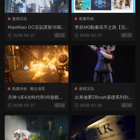
建模渲染
動畫特效
NiaoNiao OC渲染課第16期2
李辰MG動畫高手之路【完
021年8月結課（畫質高清帶
整】
2026-02-27
12
2026-02-27
12
工程素材）
動畫特效
·
概念場景
建模渲染
月神-UE4次時代和VR遊戲特
出來做夢ZBrush基礎系列到
效高級課程第一期
案例課程2019（畫質高清帶
2026-02-27
12
2026-02-26
12
素材）