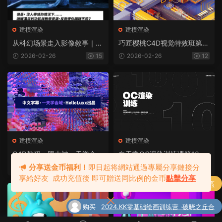
建模渲染
建模渲染
从科幻场景走入影像敘事｜驾
巧匠樱桃C4D视觉特效班第21
驭Octane for C4D（画质高
期（画质高清带素材）
2026-02-26
15
2026-02-26
12
清带素材）
建模渲染
建模渲染
C4D教程：跟大神一天学会域
白无常OC渲染训练课第10期
（完整版画质高清带工程文
2020年（画质高清带素材）
分享送金币福利！
即日起将網站通過專屬分享鏈接分
2026-02-26
12
2026-02-26
12
件）
享給好友 成功充值後 即可贈送同比例的金币
點擊分享
購買
Radio電波Blender零基礎動态海報課（高
了
清畫質帶素材）
购买
2024.KK零基础绘画训练营 ·破晓之丘合
了
集