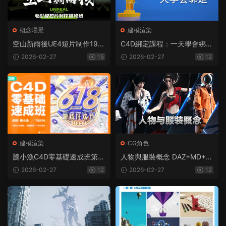
概念場景
建模渲染
空山新雨後UE4短片制作19周
C4D綁定課程：一天學會綁定
（超清畫質帶素材）
（畫質高清帶素材）
2026-02-27
15
2026-02-27
12
建模渲染
CG角色
騰小漁C4D零基礎速成班第3
人物與服裝概念 DAZ+MD+C
期【2020年10月完結】
4D結合案例教 MG動畫自習
2026-02-27
12
2026-02-27
12
室