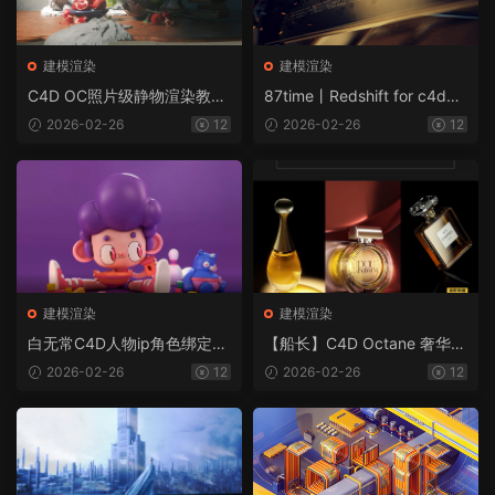
建模渲染
建模渲染
C4D OC照片级静物渲染教程
87time丨Redshift for c4d商
2020年8月结课(高清画质带
业渲染教程（画质清晰带部分
2026-02-26
12
2026-02-26
12
素材)
素材）
建模渲染
建模渲染
白无常C4D人物ip角色绑定动
【船长】C4D Octane 奢华香
画教程（画质高清带工程素
水风格图产品渲染中文教程第
2026-02-26
12
2026-02-26
12
材）
2期