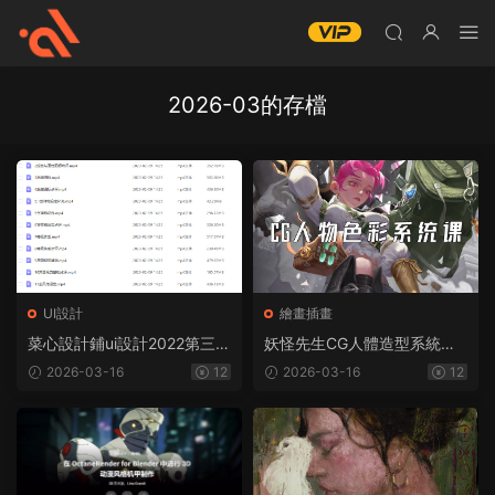
2026-03的存檔
UI設計
繪畫插畫
菜心設計鋪ui設計2022第三期
妖怪先生CG人體造型系統課2
（畫質普通帶部分素材）
022年（高清畫質帶素材）
2026-03-16
12
2026-03-16
12