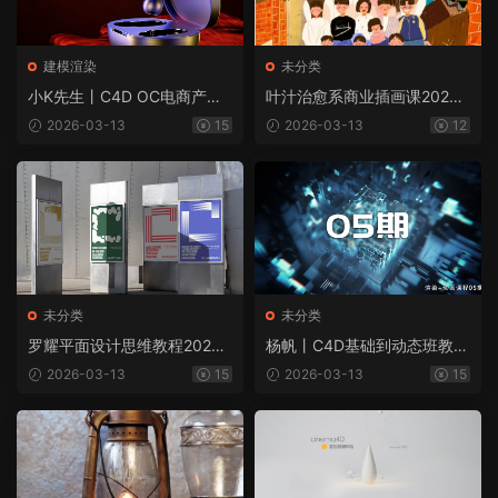
建模渲染
未分类
小K先生丨C4D OC电商产品
叶汁治愈系商业插画课2022
建模渲染教程（画质超清带课
年（画质普通带笔刷）
2026-03-13
15
2026-03-13
12
程素材）
未分类
未分类
罗耀平面设计思维教程2020
杨帆丨C4D基础到动态班教程
年（高清画质无素材）
第五期2021年（高清画质带
2026-03-13
15
2026-03-13
15
素材）