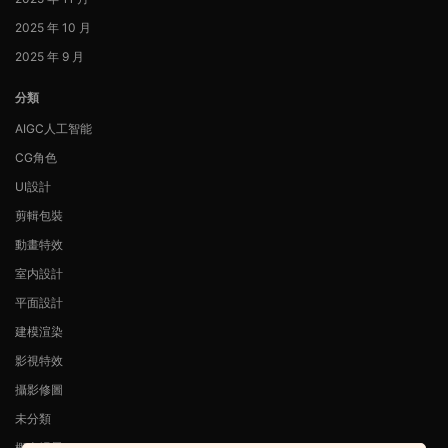
2025 年 10 月
2025 年 9 月
分類
AIGC人工智能
CG角色
UI設計
剪輯包裝
動畫特效
室内設計
平面設計
建模渲染
影視特效
攝影修圖
未分類
概念場景