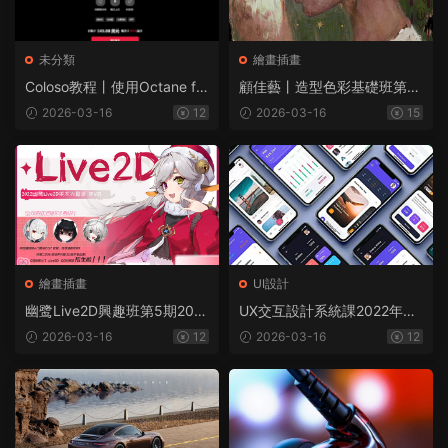
未分類
繪畫插畫
Coloso教程丨使用Octane for
顧佳藝丨造型色彩基礎班第19
Blender制作3D動漫風格機甲
期2023年（畫質清晰帶課件
2026-03-16
12
2026-03-16
15
中文字幕（高清畫質帶資産）
筆刷）
繪畫插畫
UI設計
幽鹭Live2D興趣班第5期202
UX交互設計系統課2022年
3年（畫質清晰無素材）
（畫質清晰無素材）
2026-03-16
12
2026-03-16
12