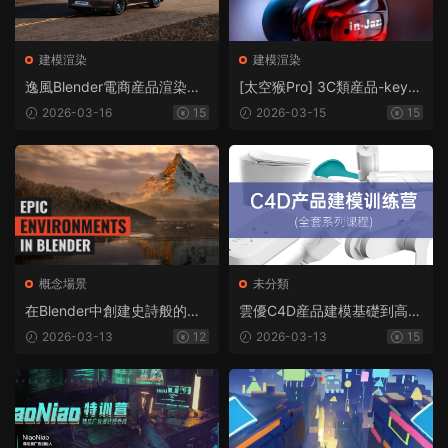
建模渲染
建模渲染
逸風Blender電商産品渲染教
[太空猴Pro] 3C類産品-keysh
程2023年（高清畫質帶素
ot商業級案例渲染
2026-03-16
15
2026-03-15
15
材）
概念場景
未分類
在Blender中創建史詩般的大
雲優C4D産品建模基礎到高階
型環境2021年（超清畫質帶
課程2021年（畫質高清帶素
2026-03-13
12
2026-03-13
15
素材）
材）