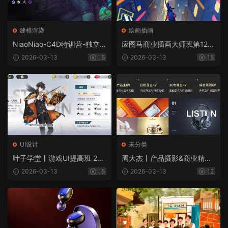
建模渲染
绘画插画
NiaoNiao-C4D特训营-独立
应图马商业插画大师班第12期
广告设计师养成
（画质高清带部分素材）
2026-03-13
15
2026-03-13
15
UI设计
未分类
叶子学堂丨游戏UI提高班 202
周大杰丨产品摄影&商业精修
0年（清画质带部分素材）
全能班2022版（画质清晰带
2026-03-13
15
2026-03-13
12
部分素材）